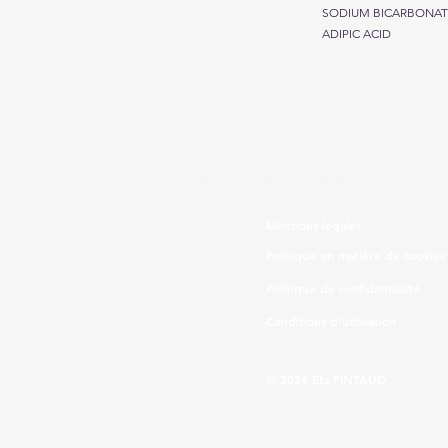
SODIUM BICARBONAT
ADIPIC ACID
UTILISEZ LES PRODUITS BIOCIDES AVEC PRÉCAUTION. AVANT TOUTE UTILI
Mentions légales
Politique en matière de cookies
Politique de confidentialité
Conditions d'utilisation
© 2024 Ets.PINTAUD