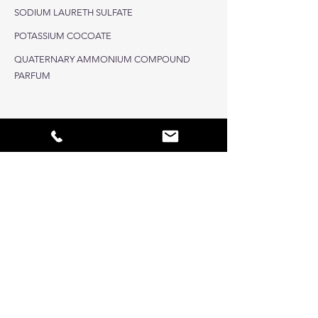
SODIUM LAURETH SULFATE
POTASSIUM COCOATE
QUATERNARY AMMONIUM COMPOUND
PARFUM
UTILISEZ LES PRODUITS BIOCIDES AVEC PRÉCAUTION. AVANT TOUTE U
Mentions légales
Politique en matière de cookies
Politique de confidentialité
Conditions d'utilisation
Nos Marques
Foire aux questions
Ingrédients
Accueil
Contact